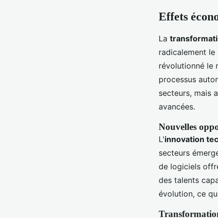
Effets écon
La
transformat
radicalement le 
révolutionné le 
processus autom
secteurs, mais 
avancées.
Nouvelles oppo
L'
innovation te
secteurs émergen
de logiciels off
des talents cap
évolution, ce q
Transformatio