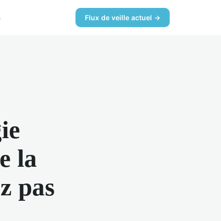
s
Flux de veille actuel →
ie
e la
z pas