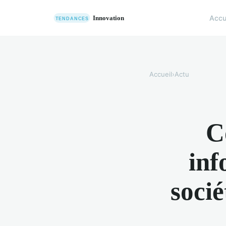
Accu
Accueil
›
Actu
C
inf
soci