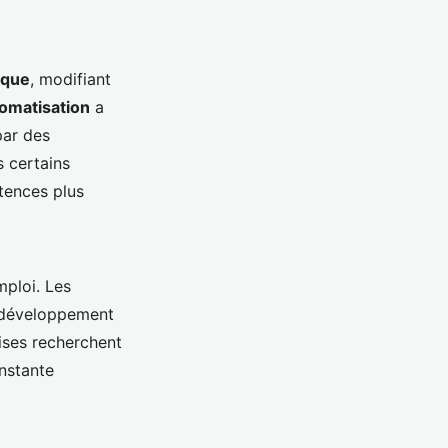
ique
, modifiant
omatisation
a
par des
 certains
tences plus
ploi. Les
le développement
rises recherchent
nstante