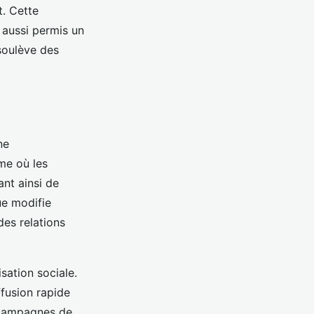
t. Cette
 aussi permis un
 soulève des
ne
me où les
ant ainsi de
e modifie
des relations
sation sociale.
ffusion rapide
s campagnes de