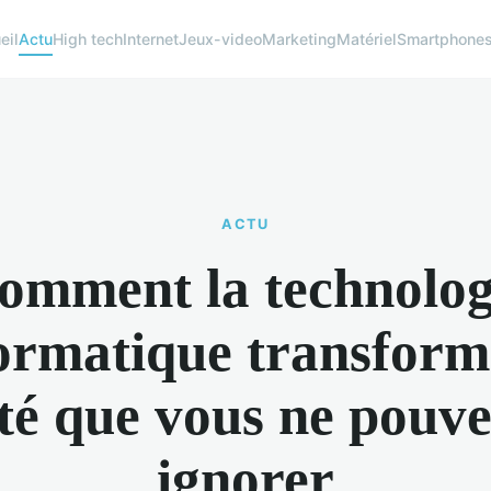
eil
Actu
High tech
Internet
Jeux-video
Marketing
Matériel
Smartphone
ACTU
omment la technolog
ormatique transform
été que vous ne pouve
ignorer